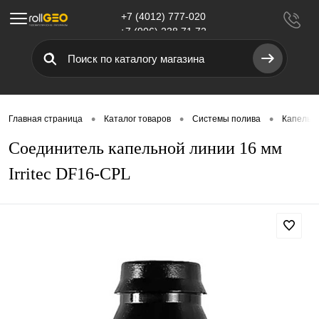
+7 (4012) 777-020
Меню
+7 (906) 238 71 72
•
•
•
Главная страница
Каталог товаров
Системы полива
Капельн
Соединитель капельной линии 16 мм
Irritec DF16-CPL