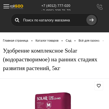
+7 (4012) 777-020
Меню
+7 (906) 238 71 72
•
•
•
•
Главная страница
Каталог товаров
Сад
Всё для газона
У
Удобрение комплексное Solar
(водорастворимое) на ранних стадиях
развития растений, 5кг