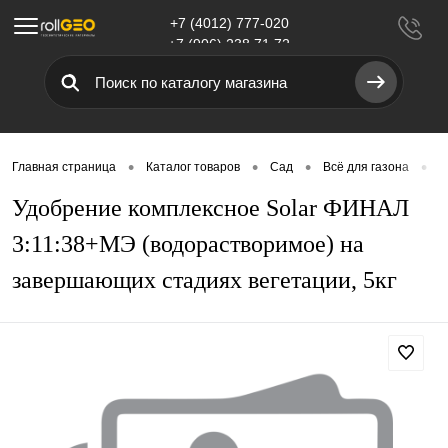
+7 (4012) 777-020
Меню
+7 (906) 238 71 72
•
•
•
•
Главная страница
Каталог товаров
Сад
Всё для газона
У
Удобрение комплексное Solar ФИНАЛ
3:11:38+МЭ (водорастворимое) на
завершающих стадиях вегетации, 5кг