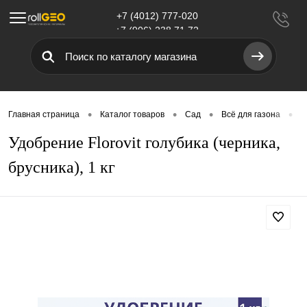
+7 (4012) 777-020
Меню
+7 (906) 238 71 72
•
•
•
•
Главная страница
Каталог товаров
Сад
Всё для газона
У
Удобрение Florovit голубика (черника,
брусника), 1 кг