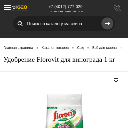
+7 (4012) 777-020
Меню
+7 (906) 238 71 72
•
•
•
•
Главная страница
Каталог товаров
Сад
Всё для газона
У
Удобрение Florovit для винограда 1 кг