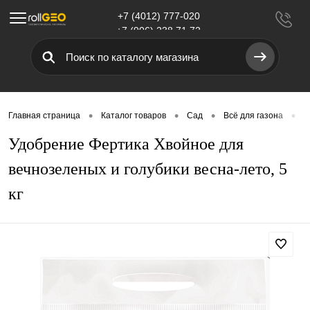
+7 (4012) 777-020
Меню
+7 (906) 238 71 72
•
•
•
•
Главная страница
Каталог товаров
Сад
Всё для газона
У
Удобрение Фертика Хвойное для
вечнозеленых и голубики весна-лето, 5
кг