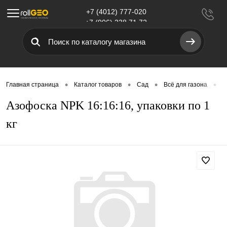
+7 (4012) 777-020
Меню
+7 (906) 238 71 72
•
•
•
•
Главная страница
Каталог товаров
Сад
Всё для газона
У
Азофоска NPK 16:16:16, упаковки по 1
кг