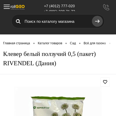
+7 (4012) 777-020
Меню
+7 (906) 238 71 72
•
•
•
•
Главная страница
Каталог товаров
Сад
Всё для газона
Г
Клевер белый ползучий 0,5 (пакет)
RIVENDEL (Дания)