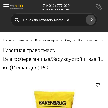
+7 (4012) 777-020
Меню
+7 (906) 238 71 72
•
•
•
•
Главная страница
Каталог товаров
Сад
Всё для газона
Г
Газонная травосмесь
Влагосберегающая/Засухоустойчивая 15
кг (Голландия) РС