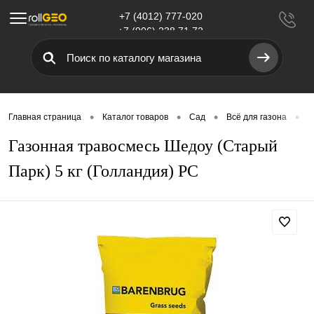
+7 (4012) 777-020
Меню
+7 (906) 238 71 72
•
•
•
•
Главная страница
Каталог товаров
Сад
Всё для газона
Г
Газонная травосмесь Шедоу (Старый
Парк) 5 кг (Голландия) РС