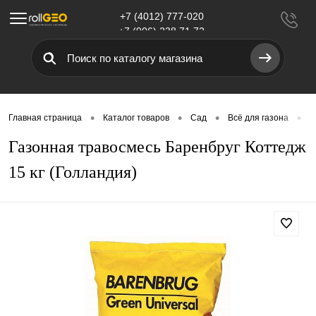
+7 (4012) 777-020
Меню
+7 (906) 238 71 72
•
•
•
•
Главная страница
Каталог товаров
Сад
Всё для газона
Г
Газонная травосмесь Баренбруг Коттедж
15 кг (Голландия)