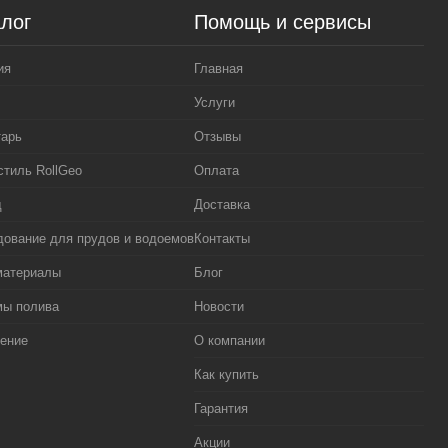
лог
Помощь и сервисы
ия
Главная
Услуги
тарь
Отзывы
стиль RollGeo
Оплата
д
Доставка
ование для прудов и водоемов
Контакты
материалы
Блог
мы полива
Новости
ение
О компании
Как купить
Гарантия
Акции