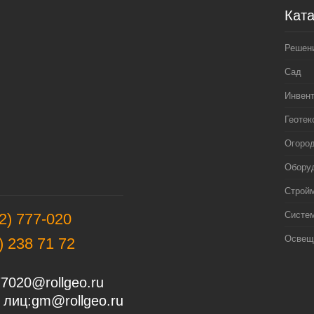
Ката
Решен
Сад
Инвен
Геотек
Огоро
Оборуд
Строй
Систе
2) 777-020
Освещ
) 238 71 72
7020@rollgeo.ru
 лиц:
gm@rollgeo.ru