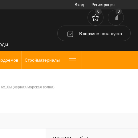
Вход
Регистрация
0
0
В корзине
пока
пусто
воды
водоемов
Стройматериалы
 6х10м (черная/морская волна)