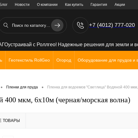
Блог
Новости
О компании
Как купить
Гарантия
Акции
+7 (4012) 777-020
+7 (906) 238 71 72
ГОустраивай с Роллгео! Надежные решения для земли и 
ь
Геотекстиль RollGeo
Огород
Оборудование для прудов и 
•
•
Пленки для пруда
Пленка для водоемов "Светлица" Водяной 400 мкм,
 400 мкм, 6х10м (черная/морская волна)
Е ТОВАРЫ