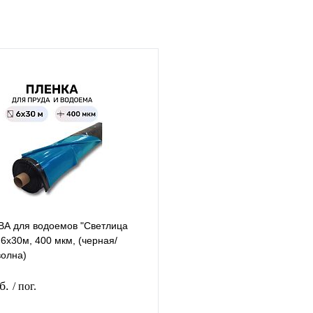
ВА для водоемов "Светлица
6х30м, 400 мкм, (черная/
волна)
уб.
/ пог.