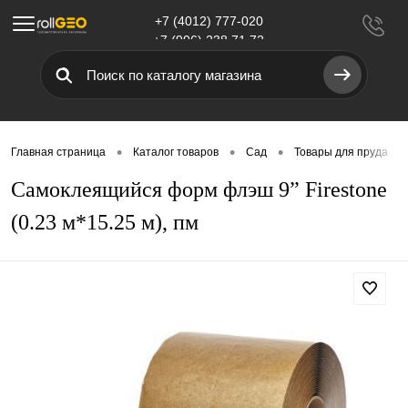
+7 (4012) 777-020
Меню
+7 (906) 238 71 72
•
•
•
•
Главная страница
Каталог товаров
Сад
Товары для пруда
Самоклеящийся форм флэш 9” Firestone
(0.23 м*15.25 м), пм