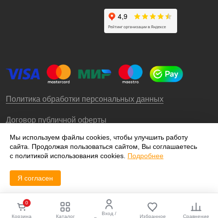
Политика обработки персональных данных
Договор публичной оферты
Мы используем файлы cookies, чтобы улучшить работу
сайта. Продолжая пользоваться сайтом, Вы соглашаетесь
© 2009-2026 – ООО «Роллгео»
с политикой использования cookies.
Подробнее
Я согласен
0
Вход /
Корзина
Каталог
Избранное
Сравнение