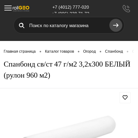
+7 (4012) 777-020
Меню
+7 (906) 238 71 72
•
•
•
•
Главная страница
Каталог товаров
Огород
Спанбонд
Сп
Спанбонд св/ст 47 г/м2 3,2х300 БЕЛЫЙ
(рулон 960 м2)