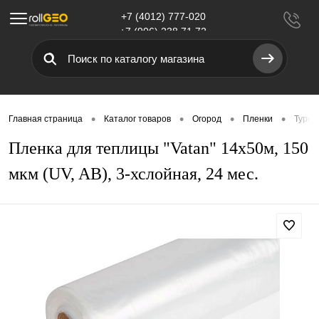
+7 (4012) 777-020
Меню
+7 (906) 238 71 72
•
•
•
•
Главная страница
Каталог товаров
Огород
Пленки
Турец
Пленка для теплицы "Vatan" 14х50м, 150
мкм (UV, AB), 3-хслойная, 24 мес.