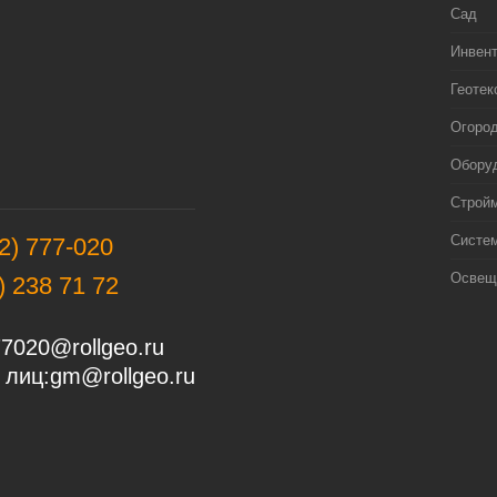
Сад
Инвен
Геотек
Огоро
Оборуд
Строй
Систе
2) 777-020
Освещ
) 238 71 72
7020@rollgeo.ru
 лиц:
gm@rollgeo.ru