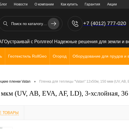
Блог
Новости
О компании
Как купить
Гарантия
Акции
+7 (4012) 777-020
+7 (906) 238 71 72
ГОустраивай с Роллгео! Надежные решения для земли и 
ь
Геотекстиль RollGeo
Огород
Оборудование для прудов и 
•
ецкие пленки Vatan
Пленка для теплицы "Vatan" 12х50м, 150 мкм (UV, AB, E
мкм (UV, AB, EVA, AF, LD), 3-хслойная, 36
Е ТОВАРЫ