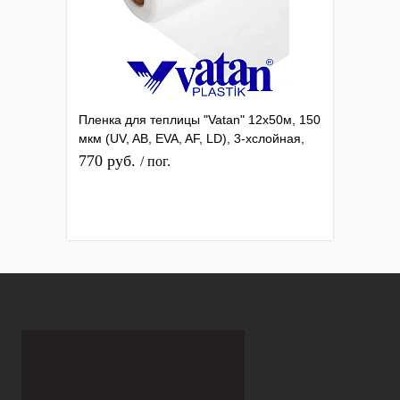
Пленка для теплицы "Vatan" 12х50м, 150
мкм (UV, AB, EVA, AF, LD), 3-хслойная,
36 мес.
770 руб.
/ пог.