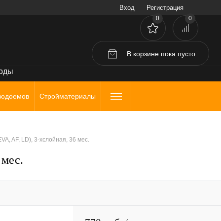
Вход
Регистрация
0
0
В корзине
пока
пусто
воды
водоемов
Стройматериалы
VA, AF, LD), 3-хслойная, 36 мес.
 мес.