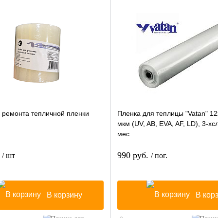
я ремонта тепличной пленки
Пленка для теплицы "Vatan" 12
)
мкм (UV, AB, EVA, AF, LD), 3-хс
мес.
.
990 руб.
/ шт
/ пог.
В корзину
В кор