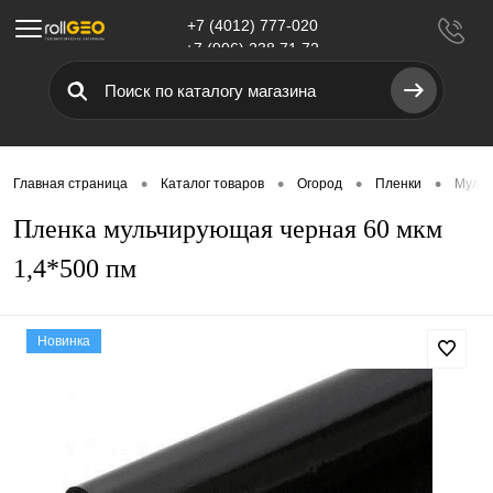
+7 (4012) 777-020
Меню
+7 (906) 238 71 72
•
•
•
•
Главная страница
Каталог товаров
Огород
Пленки
Мульч
Пленка мульчирующая черная 60 мкм
1,4*500 пм
Новинка