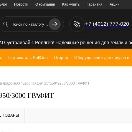
Блог
Новости
О компании
Как купить
Гарантия
Акции
+7 (4012) 777-020
+7 (906) 238 71 72
ГОустраивай с Роллгео! Надежные решения для земли и 
ь
Геотекстиль RollGeo
Огород
Оборудование для прудов и 
а грядочная "ЕвроГрядка" 25*150*2950/3000 ГРАФИТ
2950/3000 ГРАФИТ
Е ТОВАРЫ