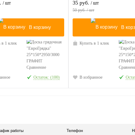
б.
35 руб.
/ шт
/ шт
50 руб. / шт
В корзину
В кор
 в 1 клик
Купить в 1 клик
Сравнение
Сравнен
анное
Остаток: (100)
В избранное
Остат
рафик работы
Телефон
Н