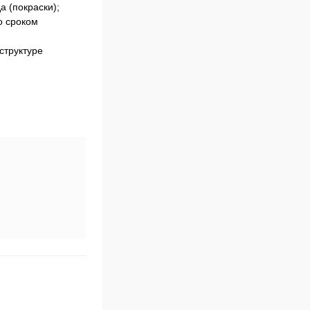
а (покраски);
о сроком
структуре