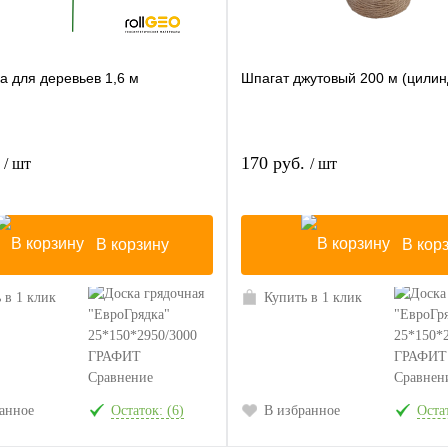
а для деревьев 1,6 м
Шпагат джутовый 200 м (цилин
.
170 руб.
/ шт
/ шт
В корзину
В кор
 в 1 клик
Купить в 1 клик
Сравнение
Сравнен
анное
Остаток: (6)
В избранное
Остат