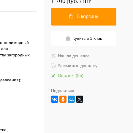
1 700 руб.
/ шт
В корзину
Купить в 1 клик
сно-полимерный
 для
тву загородных
Нашли дешевле
.
Рассчитать доставку
Остаток: (85)
 давления);
Поделиться
ева;