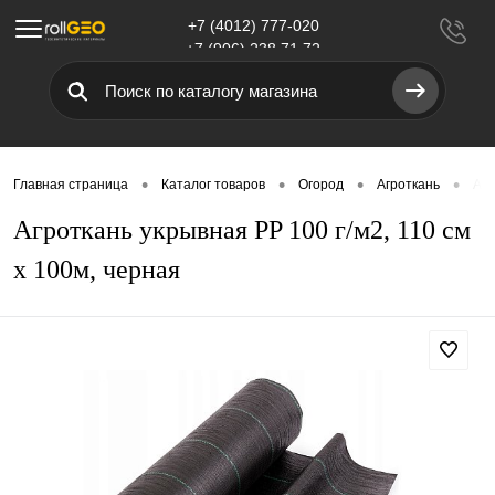
+7 (4012) 777-020
Меню
+7 (906) 238 71 72
•
•
•
•
Главная страница
Каталог товаров
Огород
Агроткань
Агр
Агроткань укрывная PP 100 г/м2, 110 см
х 100м, черная