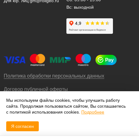
Для юр. лиц:
gm@rollgeo.ru
Вс: выходной
Политика обработки персональных данных
Договор публичной оферты
Мы используем файлы cookies, чтобы улучшить работу
сайта. Продолжая пользоваться сайтом, Вы соглашаетесь
© 2009-2026 – ООО «Роллгео»
с политикой использования cookies.
Подробнее
Я согласен