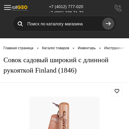
+7 (4012) 777-020
Меню
+7 (906) 238 71 72
•
•
•
Главная страница
Каталог товаров
Инвентарь
Инструменты д
Совок садовый широкий с длинной
рукояткой Finland (1846)