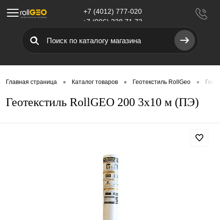
+7 (4012) 777-020
Меню
+7 (906) 238 71 72
•
•
•
Главная страница
Каталог товаров
Геотекстиль RollGeo
Геоте
Геотекстиль RollGEO 200 3х10 м (ПЭ)