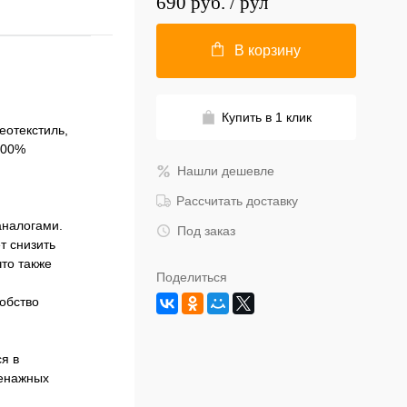
690 руб.
/ рул
В корзину
Купить в 1 клик
еотекстиль,
100%
Нашли дешевле
Рассчитать доставку
аналогами.
Под заказ
т снизить
то также
Поделиться
добство
я в
ренажных