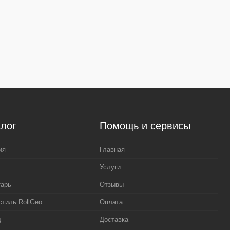
лог
Помощь и сервисы
ия
Главная
Услуги
тарь
Отзывы
стиль RollGeo
Оплата
д
Доставка