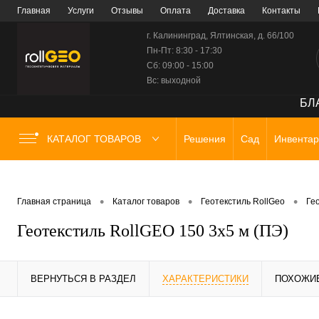
Главная
Услуги
Отзывы
Оплата
Доставка
Контакты
г. Калининград, Ялтинская, д. 66/100
Пн-Пт: 8:30 - 17:30
Сб: 09:00 - 15:00
Вс: выходной
БЛА
КАТАЛОГ ТОВАРОВ
Решения
Сад
Инвентар
•
•
•
Главная страница
Каталог товаров
Геотекстиль RollGeo
Гео
Геотекстиль RollGEO 150 3х5 м (ПЭ)
ВЕРНУТЬСЯ В РАЗДЕЛ
ХАРАКТЕРИСТИКИ
ПОХОЖИ