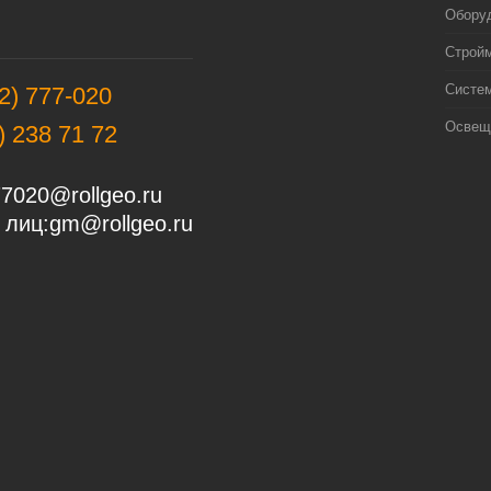
Оборуд
Строй
Систе
2) 777-020
Освещ
) 238 71 72
7020@rollgeo.ru
 лиц:
gm@rollgeo.ru