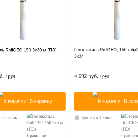
Геотекстиль RollGEO, 150 гр/м
ль RollGEO 150 3х30 м (ПЭ)
3х34
уб.
4 692 руб.
/ рул
/ рул
В корзину
В кор
 в 1 клик
Купить в 1 клик
Сравнение
Сравнен