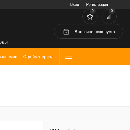
Вход
Регистрация
0
0
В корзине
пока
пусто
воды
водоемов
Стройматериалы