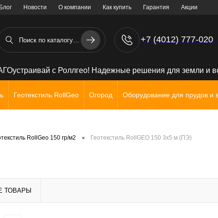
Блог
Новости
О компании
Как купить
Гарантия
Акции
+7 (4012) 777-020
+7 (906) 238 71 72
ГОустраивай с Роллгео! Надежные решения для земли и 
ь
Геотекстиль RollGeo
Огород
Оборудование для прудов и 
•
текстиль RollGeo 150 гр/м2
Геотекстиль RollGEO 150 3х5 м (ПЭ)
Е ТОВАРЫ