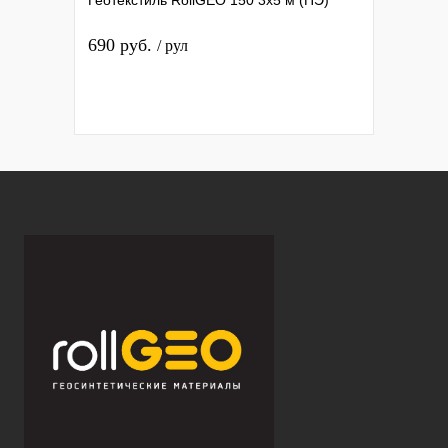
Геотекстиль RollGEO 150 3х5 м (ПЭ)
690 руб.
/ рул